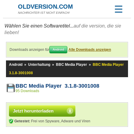
OLDVERSION.COM
NACHRICHTER IST NICHT EINFACH!
Wählen Sie einen Softwaretitel...
auf die version, die sie
lieben!
Downloads anzeigen für
Alle Downloads anzeigen
Android
Android
»
Unterhaltung
»
BBC Media Player
»
BBC Media Player
3.1.8-3001008
BBC Media Player 3.1.8-3001008
95 Downloads
Jetzt herunterladen
Getestet:
Frei von Spyware, Adware und Viren